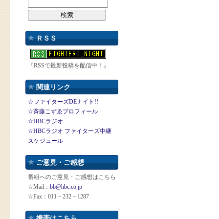
ＲＳＳ
『RSSで最新投稿を配信中！』
関連リンク
☆ファイターズDEナイト!!
☆斉藤こずゑプロフィール
☆HBCラジオ
☆HBCラジオ ファイターズ中継
スケジュール
ご意見・ご感想
番組へのご意見・ご感想はこちら
☆Mail：
bb@hbc.co.jp
☆Fax：011－232－1287
携帯はこちら