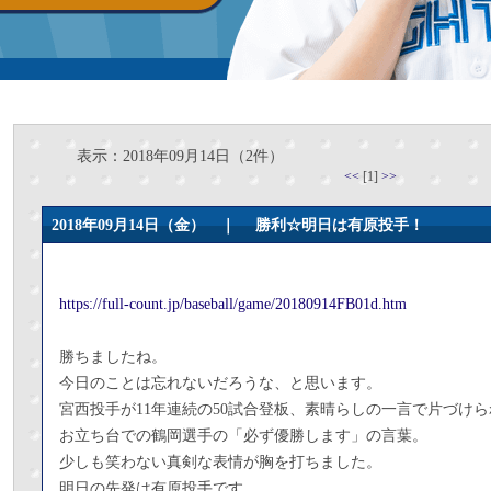
表示：2018年09月14日（2件）
<<
[1]
>>
2018年09月14日（金） ｜
勝利☆明日は有原投手！
https://full-count.jp/baseball/game/20180914FB01d.htm
勝ちましたね。
今日のことは忘れないだろうな、と思います。
宮西投手が11年連続の50試合登板、素晴らしの一言で片づけ
お立ち台での鶴岡選手の「必ず優勝します」の言葉。
少しも笑わない真剣な表情が胸を打ちました。
明日の先発は有原投手です。