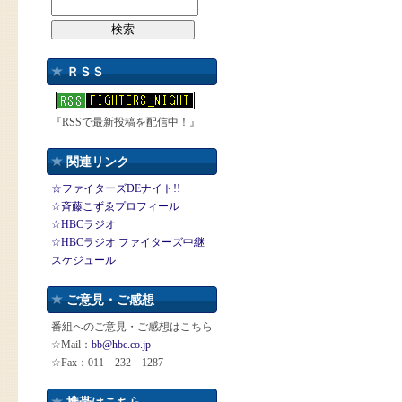
ＲＳＳ
『RSSで最新投稿を配信中！』
関連リンク
☆ファイターズDEナイト!!
☆斉藤こずゑプロフィール
☆HBCラジオ
☆HBCラジオ ファイターズ中継
スケジュール
ご意見・ご感想
番組へのご意見・ご感想はこちら
☆Mail：
bb@hbc.co.jp
☆Fax：011－232－1287