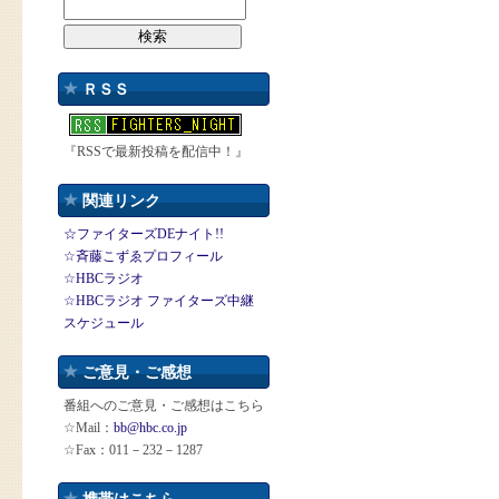
ＲＳＳ
『RSSで最新投稿を配信中！』
関連リンク
☆ファイターズDEナイト!!
☆斉藤こずゑプロフィール
☆HBCラジオ
☆HBCラジオ ファイターズ中継
スケジュール
ご意見・ご感想
番組へのご意見・ご感想はこちら
☆Mail：
bb@hbc.co.jp
☆Fax：011－232－1287