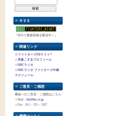
ＲＳＳ
『RSSで最新投稿を配信中！』
関連リンク
☆ファイターズDEナイト!!
☆斉藤こずゑプロフィール
☆HBCラジオ
☆HBCラジオ ファイターズ中継
スケジュール
ご意見・ご感想
番組へのご意見・ご感想はこちら
☆Mail：
bb@hbc.co.jp
☆Fax：011－232－1287