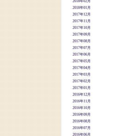
2018年02月
2018年01月
2017年12月
2017年11月
2017年10月
2017年09月
2017年08月
2017年07月
2017年06月
2017年05月
2017年04月
2017年03月
2017年02月
2017年01月
2016年12月
2016年11月
2016年10月
2016年09月
2016年08月
2016年07月
2016年06月