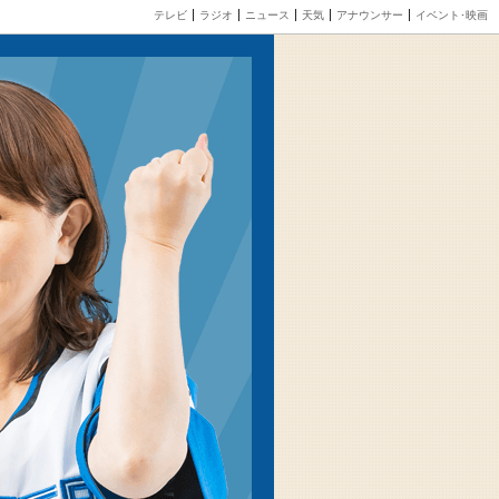
テレビ
ラジオ
ニュース
天気
アナウンサー
イベント･映画