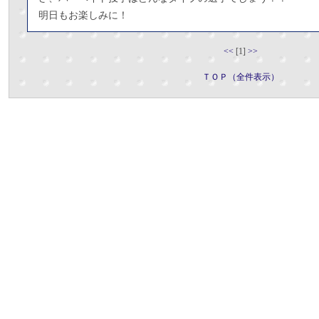
明日もお楽しみに！
<<
[1]
>>
ＴＯＰ（全件表示）