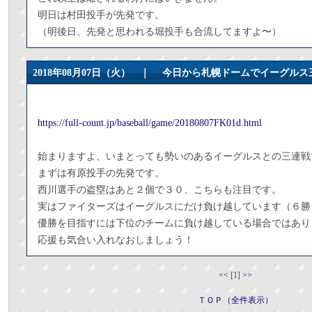
明日は村田投手が先発です。
（明後日、先発と思われる堀投手も合流してますよ〜）
2018年08月07日（火） ｜
今日から札幌ドームでイーグルス
https://full-count.jp/baseball/game/20180807FK01d.html
始まりますよ、いまとっても勢いのあるイーグルスとの三連戦
まずは有原投手の先発です。
西川選手の盗塁はあと２個で３０、こちらも注目です。
実はファイターズはイーグルスにだけ負け越しています（６勝
優勝を目指すには下位のチームに負け越している場合ではあり
応援も気合い入れなおしましょう！
<<
[1]
>>
ＴＯＰ（全件表示）