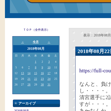
ＴＯＰ（全件表示）
表示：2018年08月2
今月
＜
＞
2018年08月
2018年08
日
月
火
水
木
金
土
1
2
3
4
5
6
7
8
9
10
11
https://full-c
12
13
14
15
16
17
18
19
20
21
22
23
24
25
なんと、負け
26
27
28
29
30
31
し・・・・。
清宮選手に2
すが・・・。
アーカイブ
あ〜なんか、
2026年08月