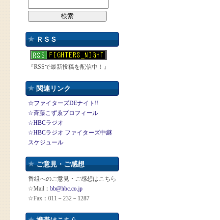
ＲＳＳ
『RSSで最新投稿を配信中！』
関連リンク
☆ファイターズDEナイト!!
☆斉藤こずゑプロフィール
☆HBCラジオ
☆HBCラジオ ファイターズ中継
スケジュール
ご意見・ご感想
番組へのご意見・ご感想はこちら
☆Mail：
bb@hbc.co.jp
☆Fax：011－232－1287