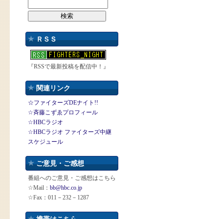
ＲＳＳ
『RSSで最新投稿を配信中！』
関連リンク
☆ファイターズDEナイト!!
☆斉藤こずゑプロフィール
☆HBCラジオ
☆HBCラジオ ファイターズ中継
スケジュール
ご意見・ご感想
番組へのご意見・ご感想はこちら
☆Mail：
bb@hbc.co.jp
☆Fax：011－232－1287